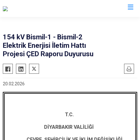
Diyarbakır
154 kV Bismil-1 - Bismil-2
Elektrik Enerjisi İletim Hattı
Bismil
Kocaköy
Projesi ÇED Raporu Duyurusu
Çermik
Kulp
Çınar
Lice
Çüngüş
Silvan
20.02.2026
Dicle
Bağlar
Eğil
Kayapınar
Ergani
Yenişehir
T.C.
Hani
Sur
Hazro
DİYARBAKIR VALİLİĞİ
ÇEVRE, ŞEHİRCİLİK VE İKLİM DEĞİŞİKLİĞİ