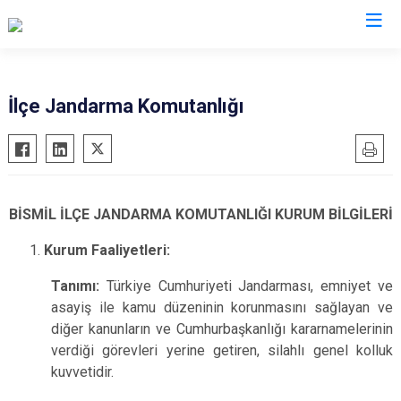
Diyarbakır
İlçe Jandarma Komutanlığı
Bismil
Kocaköy
Çermik
Kulp
Çınar
Lice
BİSMİL İLÇE JANDARMA KOMUTANLIĞI KURUM BİLGİLERİ
Çüngüş
Silvan
Kurum Faaliyetleri:
Dicle
Bağlar
Eğil
Kayapınar
Tanımı:
Türkiye Cumhuriyeti Jandarması, emniyet ve
Ergani
asayiş ile kamu düzeninin korunmasını sağlayan ve
Yenişehir
diğer kanunların ve Cumhurbaşkanlığı kararnamelerinin
Hani
Sur
verdiği görevleri yerine getiren, silahlı genel kolluk
Hazro
kuvvetidir.